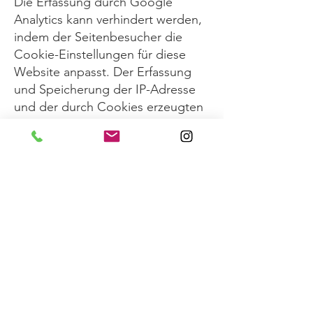
Die Erfassung durch Google
Analytics kann verhindert werden,
indem der Seitenbesucher die
Cookie-Einstellungen für diese
Website anpasst. Der Erfassung
und Speicherung der IP-Adresse
und der durch Cookies erzeugten
Daten kann außerdem jederzeit
mit Wirkung für die Zukunft
widersprochen werden. Das
entsprechende Browser- Plugin
kann unter dem folgenden Link
heruntergeladen und installiert
werden:
https://tools.google.com/
dlpage/gaoptout
.
Der Seitenbesucher kann die
Erfassung durch Google Analytics